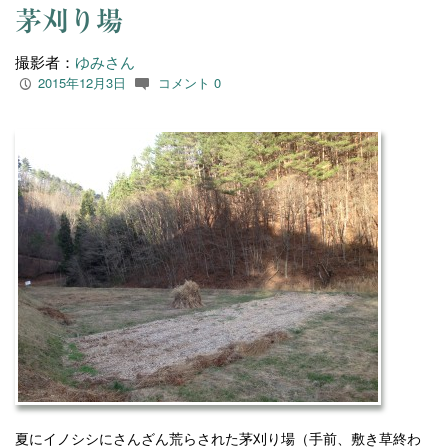
茅刈り場
撮影者：
ゆみさん
2015年12月3日
コメント 0
P
c
夏にイノシシにさんざん荒らされた茅刈り場（手前、敷き草終わ