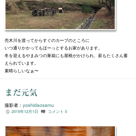
売木川を渡ってからすぐのカーブのところに
いつ通りかかってもほーっとするお家があります。
冬を迎えるやまみつの巣箱にも屋根がかけられ、薪もたくさん蓄
えられています。
素晴らしいなぁ〜
まだ元気
撮影者：
yoshidaosamu
2015年12月1日
コメント 0
P
c