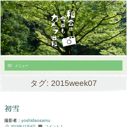
メニュー
タグ:
2015week07
初雪
撮影者：
yoshidaosamu
2015年12月4日
コメント 1
P
c