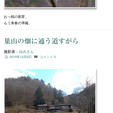
おっ桜の新芽。
もう来春の準備。
巣山の畑に通う道すがら
撮影者：
ゆみさん
2015年12月2日
コメント 0
P
c