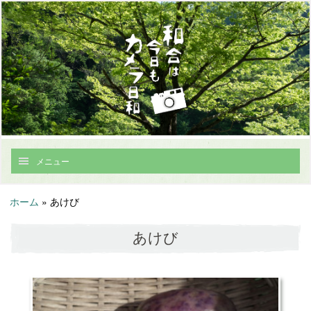
メニュー
ホーム
»
あけび
あけび