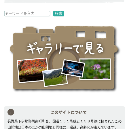
検
検索
索
このサイトについて
長野県下伊那郡阿南町和合。国道１５１号線と１５３号線に挟まれたこの
山間地は日本のほかの山間地と同様に、過疎、高齢化が進んでいます。