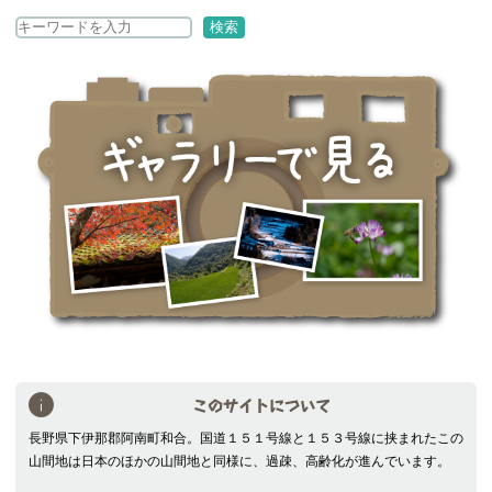
検
検索
索
このサイトについて
長野県下伊那郡阿南町和合。国道１５１号線と１５３号線に挟まれたこの
山間地は日本のほかの山間地と同様に、過疎、高齢化が進んでいます。