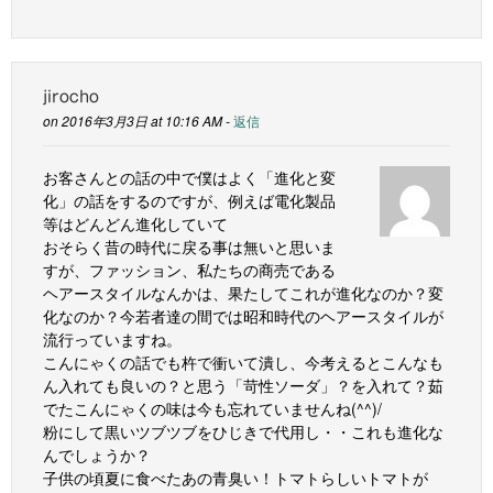
jirocho
on 2016年3月3日 at 10:16 AM -
返信
お客さんとの話の中で僕はよく「進化と変
化」の話をするのですが、例えば電化製品
等はどんどん進化していて
おそらく昔の時代に戻る事は無いと思いま
すが、ファッション、私たちの商売である
ヘアースタイルなんかは、果たしてこれが進化なのか？変
化なのか？今若者達の間では昭和時代のヘアースタイルが
流行っていますね。
こんにゃくの話でも杵で衝いて潰し、今考えるとこんなも
ん入れても良いの？と思う「苛性ソーダ」？を入れて？茹
でたこんにゃくの味は今も忘れていませんね(^^)/
粉にして黒いツブツブをひじきで代用し・・これも進化な
んでしょうか？
子供の頃夏に食べたあの青臭い！トマトらしいトマトが