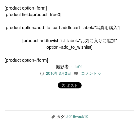
[product option=form]
[product field=product_free0]
[product option=add_to_cart addtocart_label="写真を購入"]
[product addtowishlist_label="お気に入りに追加"
option=add_to_wishlist]
[product option=/form]
撮影者：
fe01
2016年3月2日
コメント 0
P
c
タグ:
2016week10
,