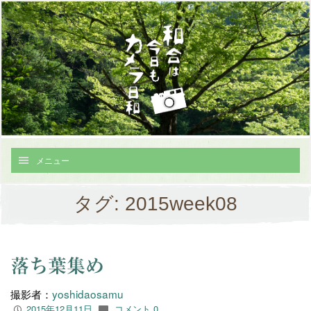
メニュー
タグ:
2015week08
落ち葉集め
撮影者：
yoshidaosamu
2015年12月11日
コメント 0
P
c