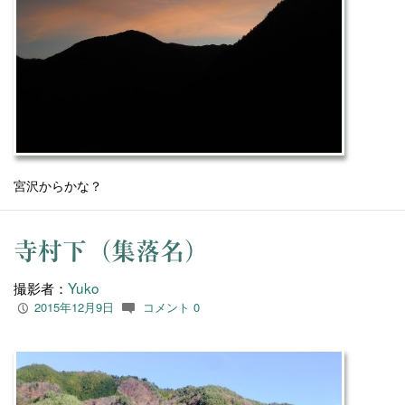
宮沢からかな？
寺村下（集落名）
撮影者：
Yuko
2015年12月9日
コメント 0
P
c