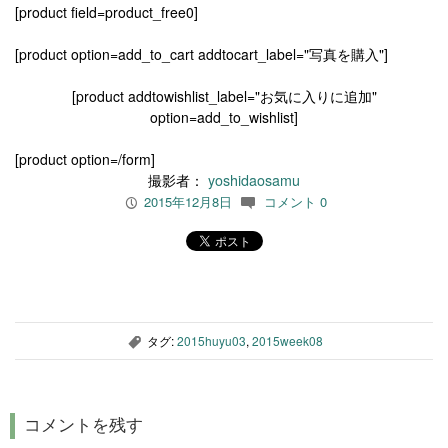
[product field=product_free0]
[product option=add_to_cart addtocart_label="写真を購入"]
[product addtowishlist_label="お気に入りに追加"
option=add_to_wishlist]
[product option=/form]
撮影者：
yoshidaosamu
2015年12月8日
コメント 0
P
c
タグ:
2015huyu03
,
2015week08
,
コメントを残す