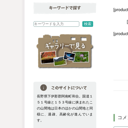
キーワードで探す
[produc
検
検索
索
[product
このサイトについて
長野県下伊那郡阿南町和合。国道１
５１号線と１５３号線に挟まれたこ
の山間地は日本のほかの山間地と同
様に、過疎、高齢化が進んでいま
コメ
す。