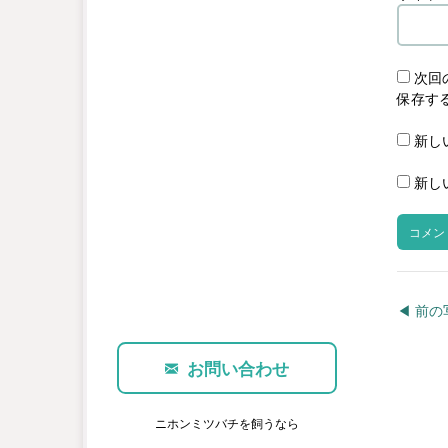
次回
保存す
新し
新し
◀︎ 前
お問い合わせ
ニホンミツバチを飼うなら