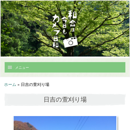
メニュー
ホーム
»
日吉の萱刈り場
日吉の萱刈り場