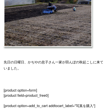
先日の日曜日、かぢやの息子さん一家が田んぼの秋起こしに来て
いました。
[product option=form]
[product field=product_free0]
[product option=add_to_cart addtocart_label="写真を購入"]