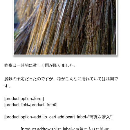
昨夜は一時的に激しく雨が降りました。
脱穀の予定だったのですが、稲がこんなに濡れていては延期で
す。
[product option=form]
[product field=product_free0]
[product option=add_to_cart addtocart_label="写真を購入"]
[product addtowishlist_label="お気に入りに追加"