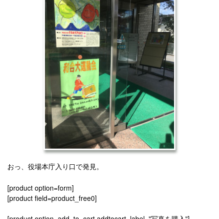
おっ、役場本庁入り口で発見。
[product option=form]
[product field=product_free0]
[product option=add_to_cart addtocart_label="写真を購入"]