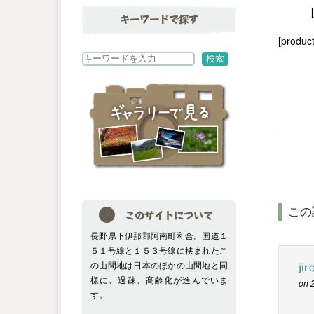
キーワードで探す
[product
検
検索
索
この
このサイトについて
長野県下伊那郡阿南町和合。国道１
５１号線と１５３号線に挟まれたこ
の山間地は日本のほかの山間地と同
jir
様に、過疎、高齢化が進んでいま
on 
す。