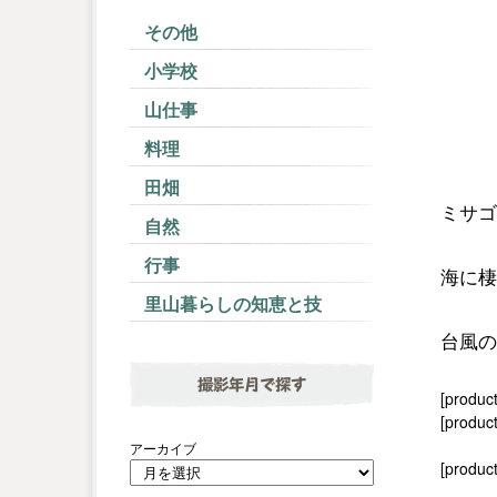
その他
小学校
山仕事
料理
田畑
ミサゴ
自然
行事
海に棲
里山暮らしの知恵と技
台風の
撮影年月で探す
[produc
[product
アーカイブ
[produc