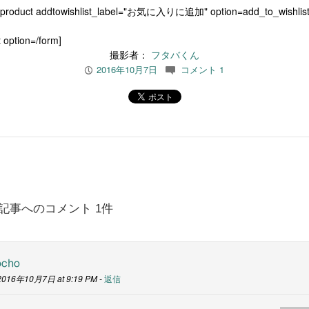
[product addtowishlist_label="お気に入りに追加" option=add_to_wishlist
 option=/form]
撮影者：
フタバくん
2016年10月7日
コメント 1
P
c
記事へのコメント 1件
ocho
2016年10月7日 at 9:19 PM -
返信