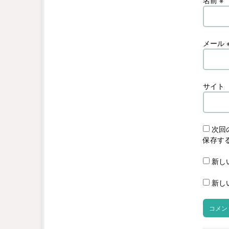
メール
サイト
次回
保存す
新し
新し