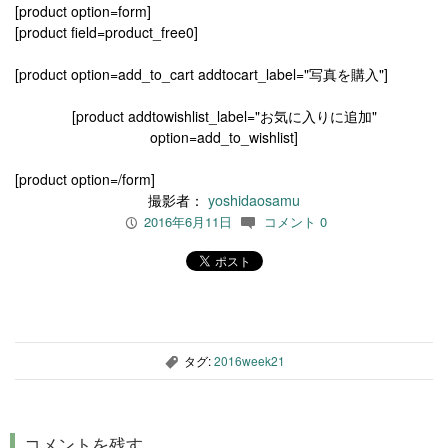
[product option=form]
[product field=product_free0]
[product option=add_to_cart addtocart_label="写真を購入"]
[product addtowishlist_label="お気に入りに追加"
option=add_to_wishlist]
[product option=/form]
撮影者：
yoshidaosamu
2016年6月11日
コメント 0
P
c
タグ:
2016week21
,
コメントを残す