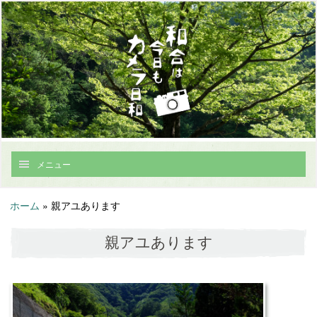
メニュー
ホーム
»
親アユあります
親アユあります