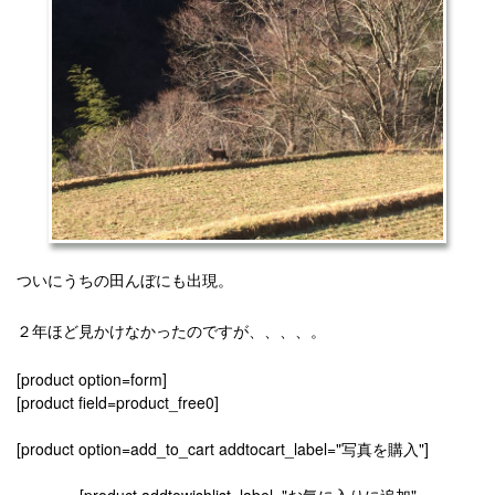
ついにうちの田んぼにも出現。
２年ほど見かけなかったのですが、、、、。
[product option=form]
[product field=product_free0]
[product option=add_to_cart addtocart_label="写真を購入"]