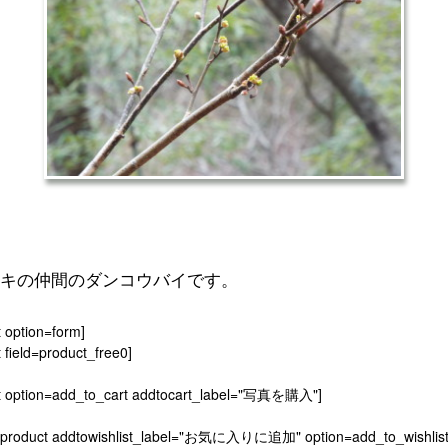
キの仲間のダンコウバイです。
t option=form]
 field=product_free0]
t option=add_to_cart addtocart_label="写真を購入"]
[product addtowishlist_label="お気に入りに追加" option=add_to_wishlist