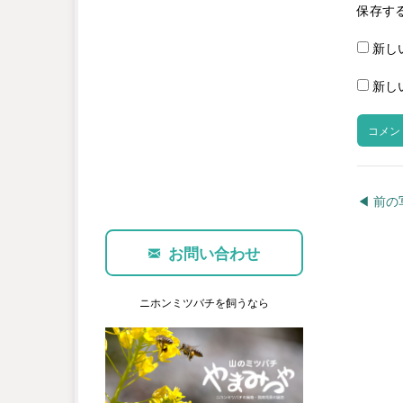
保存す
新し
新し
◀︎ 前
お問い合わせ
ニホンミツバチを飼うなら