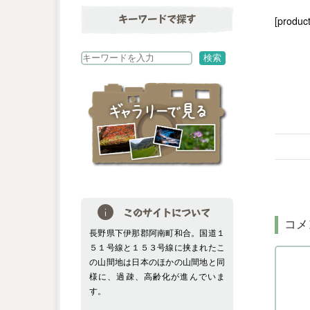
[product
キーワードで探す
検
検索
索
このサイトについて
コメ
長野県下伊那郡阿南町和合。国道１
５１号線と１５３号線に挟まれたこ
の山間地は日本のほかの山間地と同
様に、過疎、高齢化が進んでいま
す。