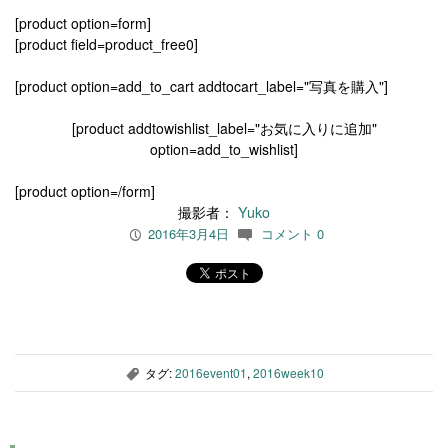
[product option=form]
[product field=product_free0]
[product option=add_to_cart addtocart_label="写真を購入"]
[product addtowishlist_label="お気に入りに追加"
option=add_to_wishlist]
[product option=/form]
撮影者：
Yuko
2016年3月4日
コメント 0
P
c
タグ:
2016event01
,
2016week10
,