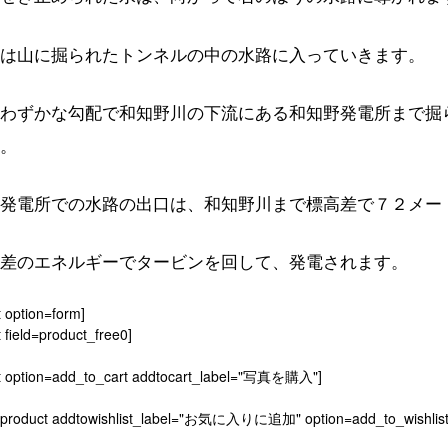
は山に掘られたトンネルの中の水路に入っていきます。
わずかな勾配で和知野川の下流にある和知野発電所まで掘
。
発電所での水路の出口は、和知野川まで標高差で７２メー
差のエネルギーでタービンを回して、発電されます。
t option=form]
 field=product_free0]
t option=add_to_cart addtocart_label="写真を購入"]
[product addtowishlist_label="お気に入りに追加" option=add_to_wishlist