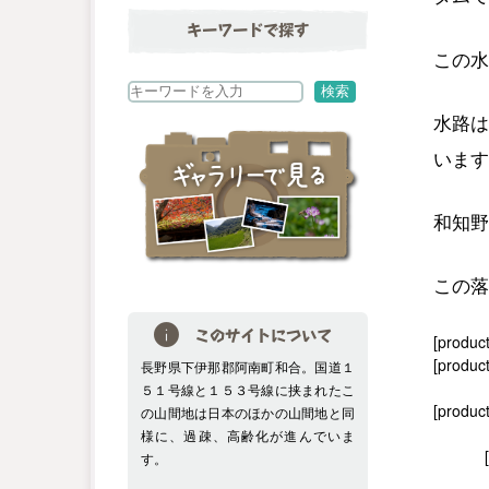
キーワードで探す
この水
検
検索
索
水路は
います
和知野
この落
このサイトについて
[produc
[product
長野県下伊那郡阿南町和合。国道１
５１号線と１５３号線に挟まれたこ
[produc
の山間地は日本のほかの山間地と同
様に、過疎、高齢化が進んでいま
す。