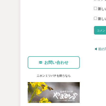
新し
新し
◀︎ 前
お問い合わせ
ニホンミツバチを飼うなら