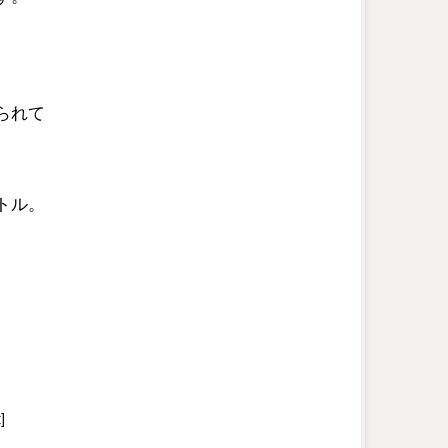
られて
トル。
]