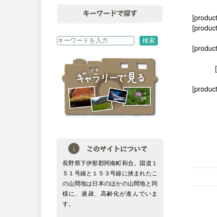
キーワードで探す
[produc
[product
検
検索
[produc
索
[product
このサイトについて
長野県下伊那郡阿南町和合。国道１
５１号線と１５３号線に挟まれたこ
の山間地は日本のほかの山間地と同
様に、過疎、高齢化が進んでいま
す。