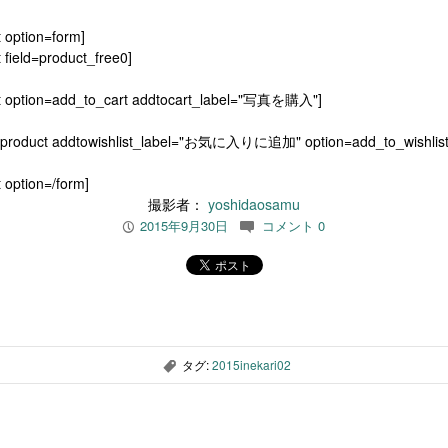
t option=form]
 field=product_free0]
t option=add_to_cart addtocart_label="写真を購入"]
[product addtowishlist_label="お気に入りに追加" option=add_to_wishlist
 option=/form]
撮影者：
yoshidaosamu
2015年9月30日
コメント 0
P
c
タグ:
2015inekari02
,