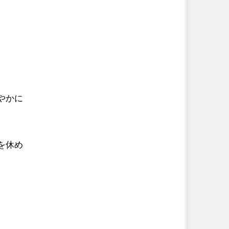
やかに
を休め