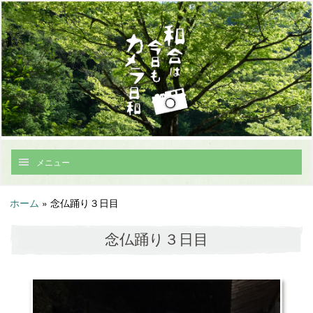
メニュー
ホーム
»
念仏踊り３日目
念仏踊り３日目