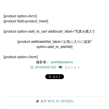
[product option=form]
[product field=product_free0]
[product option=add_to_cart addtocart_label="写真を購入"]
[product addtowishlist_label="お気に入りに追加"
option=add_to_wishlist]
[product option=/form]
撮影者：
yoshidaosamu
2015年8月15日
コメント 1
P
c
タグ:
2015_01
,
2015念仏
,