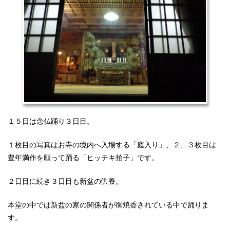
１５日は念仏踊り３日目。
１枚目の写真はお寺の境内へ入場する「庭入り」、２、３枚目は
豊年満作を願って踊る「ヒッチキ拍子」です。
２日目に続き３日目も新盆の供養。
本堂の中では新盆の家の関係者が御焼香されている中で踊りま
す。