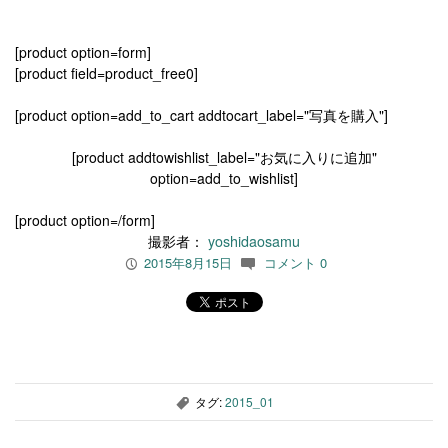
[product option=form]
[product field=product_free0]
[product option=add_to_cart addtocart_label="写真を購入"]
[product addtowishlist_label="お気に入りに追加"
option=add_to_wishlist]
[product option=/form]
撮影者：
yoshidaosamu
2015年8月15日
コメント 0
P
c
タグ:
2015_01
,