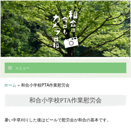
メニュー
ホーム
»
和合小学校PTA作業慰労会
和合小学校PTA作業慰労会
暑い中草刈りした後はビールで慰労会が和合の基本です。