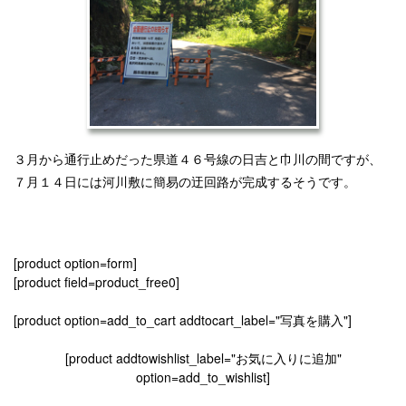
３月から通行止めだった県道４６号線の日吉と巾川の間ですが、
７月１４日には河川敷に簡易の迂回路が完成するそうです。
[product option=form]
[product field=product_free0]
[product option=add_to_cart addtocart_label="写真を購入"]
[product addtowishlist_label="お気に入りに追加"
option=add_to_wishlist]