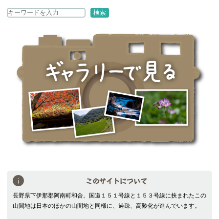
検
検索
索
このサイトについて
長野県下伊那郡阿南町和合。国道１５１号線と１５３号線に挟まれたこの
山間地は日本のほかの山間地と同様に、過疎、高齢化が進んでいます。