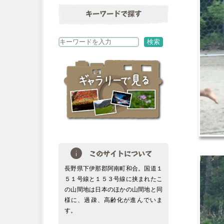
キーワードで探す
検
検索
索
このサイトについて
長野県下伊那郡阿南町和合。国道１
５１号線と１５３号線に挟まれたこ
の山間地は日本のほかの山間地と同
様に、過疎、高齢化が進んでいま
す。