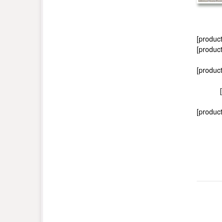
[produc
[product
[produc
[product