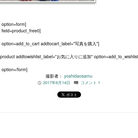
t option=form]
 field=product_free0]
t option=add_to_cart addtocart_label="写真を購入"]
[product addtowishlist_label="お気に入りに追加" option=add_to_wishlist
 option=/form]
撮影者：
yoshidaosamu
2017年6月14日
コメント 1
P
c