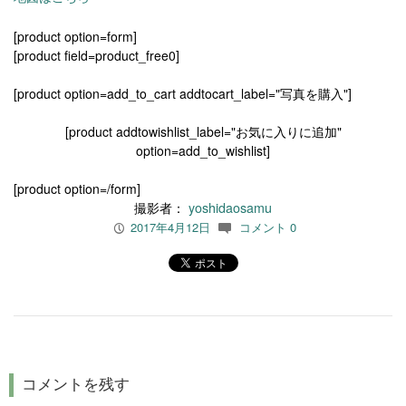
[product option=form]
[product field=product_free0]
[product option=add_to_cart addtocart_label="写真を購入"]
[product addtowishlist_label="お気に入りに追加"
option=add_to_wishlist]
[product option=/form]
撮影者：
yoshidaosamu
2017年4月12日
コメント 0
P
c
コメントを残す