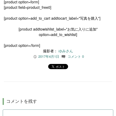
[product option=form]
[product field=product_free0]
[product option=add_to_cart addtocart_label="写真を購入"]
[product addtowishlist_label="お気に入りに追加"
option=add_to_wishlist]
[product option=/form]
撮影者：
ゆみさん
2017年4月1日
コメント 0
P
c
コメントを残す