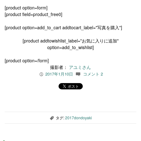
[product option=form]
[product field=product_free0]
[product option=add_to_cart addtocart_label="写真を購入"]
[product addtowishlist_label="お気に入りに追加"
option=add_to_wishlist]
[product option=/form]
撮影者：
アユミさん
2017年1月10日
コメント 2
P
c
タグ:
2017dondoyaki
,