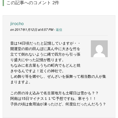
この記事へのコメント 2件
jirocho
on 2017年1月12日 at 6:57 PM -
返信
昔は14日頃だったと記憶していますが・・
開運堂の前の田んぼに真ん中に大きな竹を
立てて倒れないように縄で四方から引っ張
り盛大にやった記憶が甦ります。
ちなみに名古屋もうちの町内でもどんと焼
きやるんですよ！近くの神社で。
しめ飾り等を燃やし、ぜんざいを振舞って相当数の人が集
まりますよ。
この所の冷え込みで名古屋地方も土曜日は雪かも？？
阿南は15日マイナス１１℃予想ですね、寒そう！！
子供の頃は食用油が凍ったけど、何度位だったんだろう？