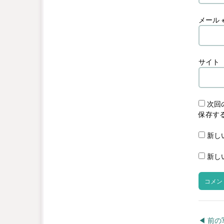
メール
サイト
次回
保存す
新し
新し
◀︎ 前