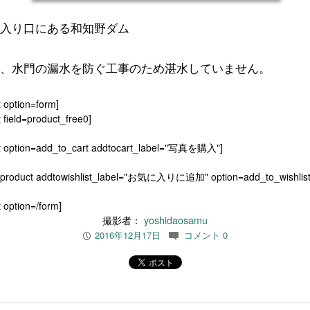
入り口にある和知野ダム
、水門の漏水を防ぐ工事のため湛水していません。
t option=form]
 field=product_free0]
t option=add_to_cart addtocart_label="写真を購入"]
[product addtowishlist_label="お気に入りに追加" option=add_to_wishlist
 option=/form]
撮影者：
yoshidaosamu
2016年12月17日
コメント 0
P
c