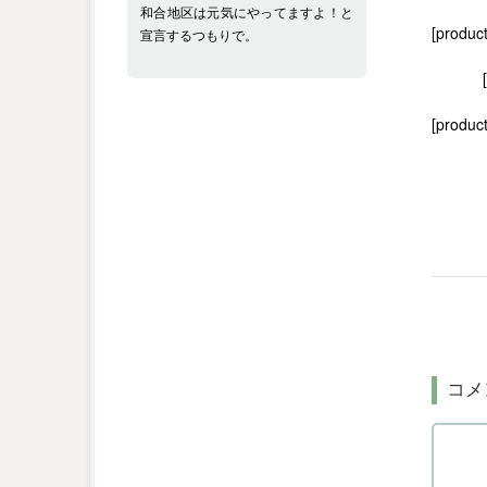
和合地区は元気にやってますよ！と
[produc
宣言するつもりで。
[product
コメ