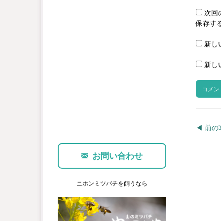
次回
保存す
新し
新し
◀︎ 前
お問い合わせ
ニホンミツバチを飼うなら