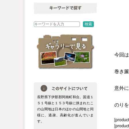
キーワードで探す
検
検索
索
今回は
巻き簾
意外に
このサイトについて
長野県下伊那郡阿南町和合。国道１
５１号線と１５３号線に挟まれたこ
のりを
の山間地は日本のほかの山間地と同
様に、過疎、高齢化が進んでいま
[produc
す。
[product