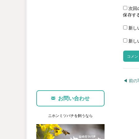
次回
保存す
新し
新し
◀︎ 前
お問い合わせ
ニホンミツバチを飼うなら