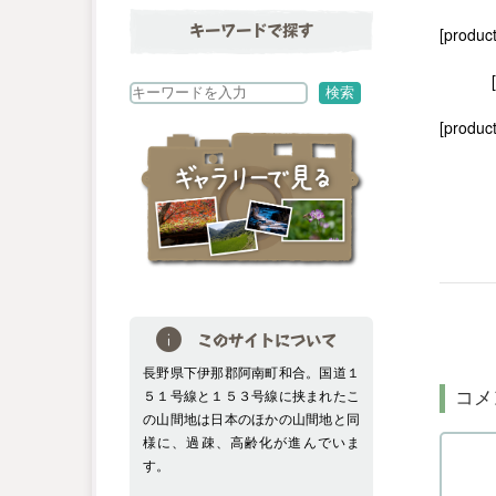
キーワードで探す
[produc
検
検索
索
[product
このサイトについて
長野県下伊那郡阿南町和合。国道１
５１号線と１５３号線に挟まれたこ
コメ
の山間地は日本のほかの山間地と同
様に、過疎、高齢化が進んでいま
す。