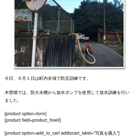
今日、９月１日は町内全域で防災訓練です。
木曽畑では、防火水槽から放水ポンプを使用して放水訓練を行い
ました。
[product option=form]
[product field=product_free0]
[product option=add_to_cart addtocart_label="写真を購入"]