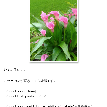
むくの里にて。
カラーの花が咲きとても綺麗です。
[product option=form]
[product field=product_free0]
[product option=add_to_cart addtocart_label="写真を購入"]