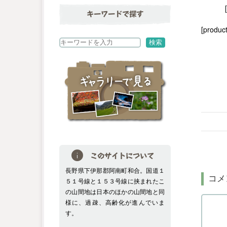
キーワードで探す
[product
検
検索
索
このサイトについて
長野県下伊那郡阿南町和合。国道１
コメ
５１号線と１５３号線に挟まれたこ
の山間地は日本のほかの山間地と同
様に、過疎、高齢化が進んでいま
す。