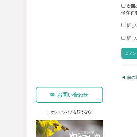
次回
保存す
新し
新し
◀︎ 前
お問い合わせ
ニホンミツバチを飼うなら