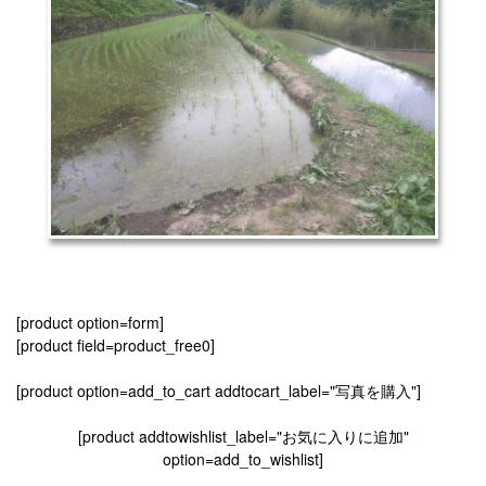
[product option=form]
[product field=product_free0]
[product option=add_to_cart addtocart_label="写真を購入"]
[product addtowishlist_label="お気に入りに追加"
option=add_to_wishlist]