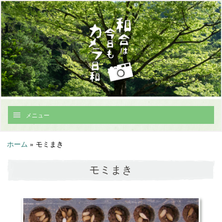
メニュー
ホーム
»
モミまき
モミまき