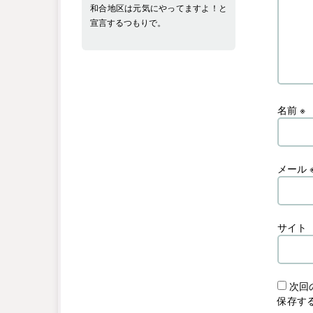
和合地区は元気にやってますよ！と
宣言するつもりで。
名前
※
メール
サイト
次回
保存す