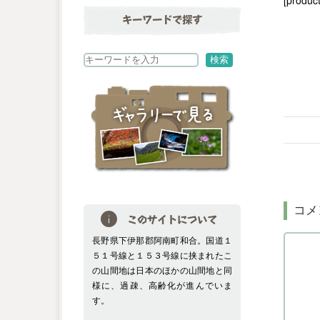
[product
キーワードで探す
検
検索
索
コメ
このサイトについて
長野県下伊那郡阿南町和合。国道１
５１号線と１５３号線に挟まれたこ
の山間地は日本のほかの山間地と同
様に、過疎、高齢化が進んでいま
す。