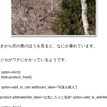
きから沢の奥のほうを見ると、なにか暴れています。
ジカがワナにかかっているようです。
t option=form]
 field=product_free0]
t option=add_to_cart addtocart_label="写真を購入"]
[product addtowishlist_label="お気に入りに追加" option=add_to_wishlist