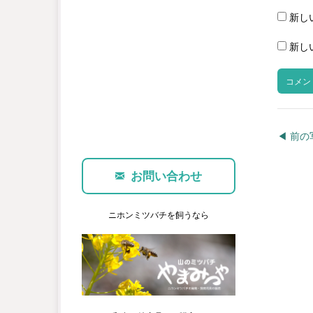
新し
新し
◀︎ 前
お問い合わせ
ニホンミツバチを飼うなら