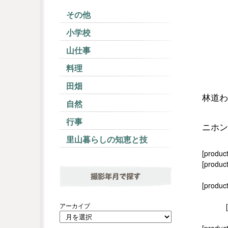
その他
小学校
山仕事
料理
田畑
林道わ
自然
行事
ニホン
里山暮らしの知恵と技
[produc
[product
撮影年月で探す
[produc
アーカイブ