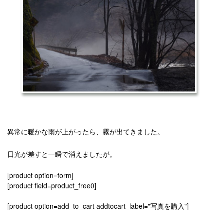
異常に暖かな雨が上がったら、霧が出てきました。
日光が差すと一瞬で消えましたが。
[product option=form]
[product field=product_free0]
[product option=add_to_cart addtocart_label="写真を購入"]