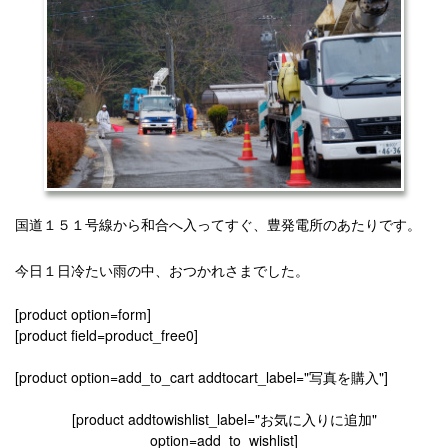
国道１５１号線から和合へ入ってすぐ、豊発電所のあたりです。
今日１日冷たい雨の中、おつかれさまでした。
[product option=form]
[product field=product_free0]
[product option=add_to_cart addtocart_label="写真を購入"]
[product addtowishlist_label="お気に入りに追加"
option=add_to_wishlist]