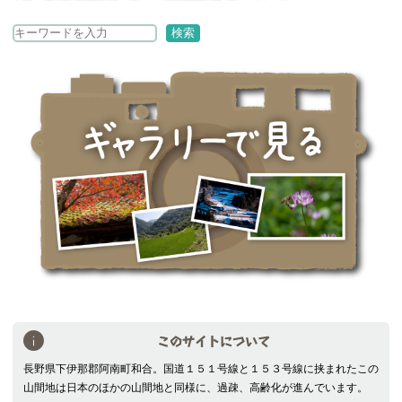
検
検索
索
このサイトについて
長野県下伊那郡阿南町和合。国道１５１号線と１５３号線に挟まれたこの
山間地は日本のほかの山間地と同様に、過疎、高齢化が進んでいます。