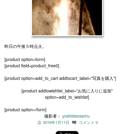
昨日の午後５時点火。
[product option=form]
[product field=product_free0]
[product option=add_to_cart addtocart_label="写真を購入"]
[product addtowishlist_label="お気に入りに追加"
option=add_to_wishlist]
[product option=/form]
撮影者：
yoshidaosamu
2016年1月11日
コメント 0
P
c