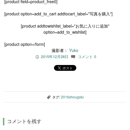
[product field=product_free0]
[product option=add_to_cart addtocart_label="写真を購入"]
[product addtowishlist_label="お気に入りに追加"
option=add_to_wishlist]
[product option=/form]
撮影者：
Yuko
2015年12月28日
コメント 0
P
c
タグ:
2016shougatu
,
コメントを残す