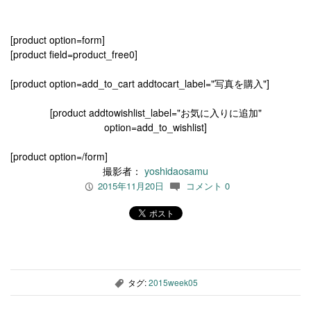
[product option=form]
[product field=product_free0]
[product option=add_to_cart addtocart_label="写真を購入"]
[product addtowishlist_label="お気に入りに追加"
option=add_to_wishlist]
[product option=/form]
撮影者：
yoshidaosamu
2015年11月20日
コメント 0
P
c
タグ:
2015week05
,