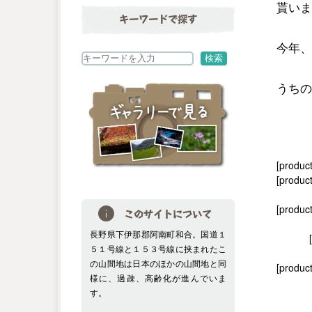
貰いま
キーワードで探す
今年、
検
検索
索
うちの
[produc
[product
[produc
このサイトについて
長野県下伊那郡阿南町和合。国道１
５１号線と１５３号線に挟まれたこ
の山間地は日本のほかの山間地と同
[product
様に、過疎、高齢化が進んでいま
す。