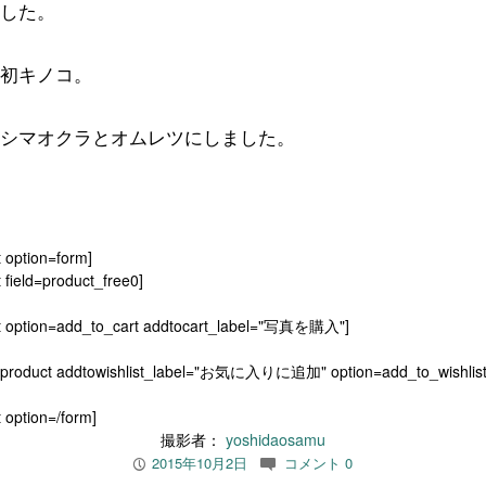
した。
初キノコ。
シマオクラとオムレツにしました。
t option=form]
 field=product_free0]
t option=add_to_cart addtocart_label="写真を購入"]
[product addtowishlist_label="お気に入りに追加" option=add_to_wishlist
 option=/form]
撮影者：
yoshidaosamu
2015年10月2日
コメント 0
P
c