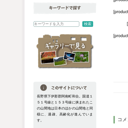
キーワードで探す
[produc
検
検索
索
[product
このサイトについて
長野県下伊那郡阿南町和合。国道１
５１号線と１５３号線に挟まれたこ
の山間地は日本のほかの山間地と同
様に、過疎、高齢化が進んでいま
コメ
す。