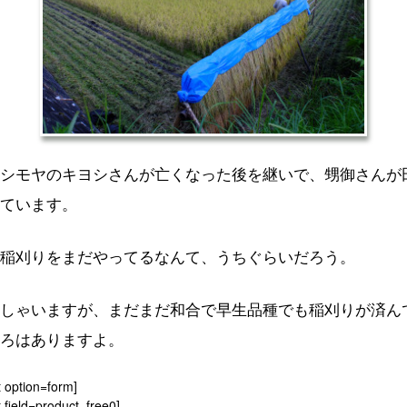
シモヤのキヨシさんが亡くなった後を継いで、甥御さんが
ています。
稲刈りをまだやってるなんて、うちぐらいだろう。
しゃいますが、まだまだ和合で早生品種でも稲刈りが済ん
ろはありますよ。
t option=form]
 field=product_free0]