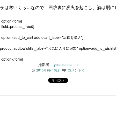
夜は寒いくらいなので、囲炉裏に炭火を起こし、酒は燗に
t option=form]
 field=product_free0]
t option=add_to_cart addtocart_label="写真を購入"]
[product addtowishlist_label="お気に入りに追加" option=add_to_wishlist
 option=/form]
撮影者：
yoshidaosamu
2015年9月16日
コメント 0
P
c