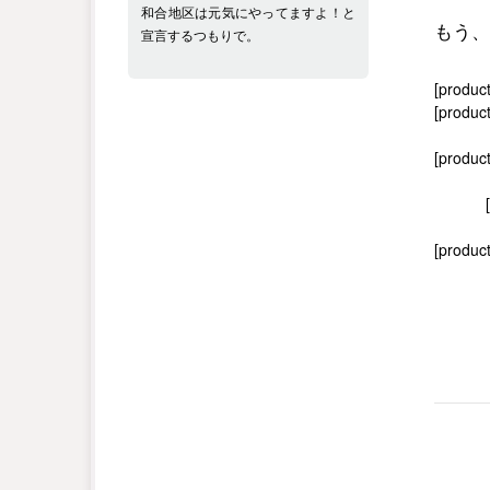
和合地区は元気にやってますよ！と
もう、
宣言するつもりで。
[produc
[product
[produc
[product