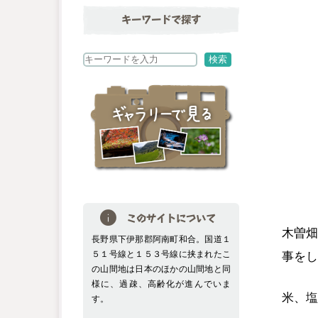
キーワードで探す
検
検索
索
このサイトについて
木曽畑
長野県下伊那郡阿南町和合。国道１
事をし
５１号線と１５３号線に挟まれたこ
の山間地は日本のほかの山間地と同
様に、過疎、高齢化が進んでいま
米、塩
す。