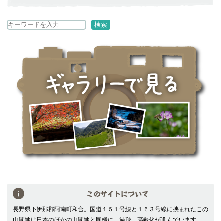
検
検索
索
このサイトについて
長野県下伊那郡阿南町和合。国道１５１号線と１５３号線に挟まれたこの
山間地は日本のほかの山間地と同様に、過疎、高齢化が進んでいます。