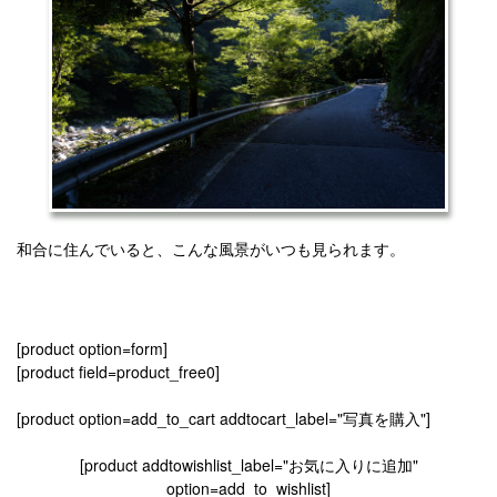
和合に住んでいると、こんな風景がいつも見られます。
[product option=form]
[product field=product_free0]
[product option=add_to_cart addtocart_label="写真を購入"]
[product addtowishlist_label="お気に入りに追加"
option=add_to_wishlist]