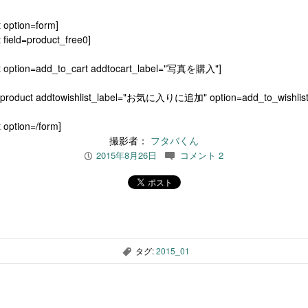
t option=form]
 field=product_free0]
t option=add_to_cart addtocart_label="写真を購入"]
[product addtowishlist_label="お気に入りに追加" option=add_to_wishlist
 option=/form]
撮影者：
フタバくん
2015年8月26日
コメント 2
P
c
タグ:
2015_01
,