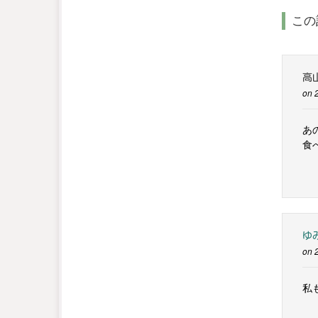
この
高
on 
あ
食
ゆ
on 
私