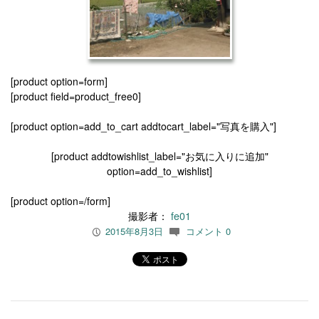
[product option=form]
[product field=product_free0]
[product option=add_to_cart addtocart_label="写真を購入"]
[product addtowishlist_label="お気に入りに追加"
option=add_to_wishlist]
[product option=/form]
撮影者：
fe01
2015年8月3日
コメント 0
P
c