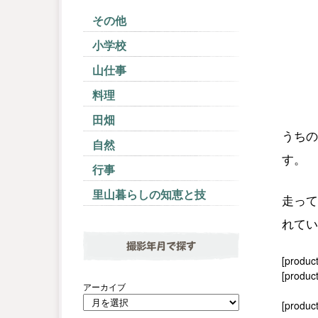
その他
小学校
山仕事
料理
田畑
うちの
自然
す。
行事
里山暮らしの知恵と技
走って
れてい
撮影年月で探す
[produc
[product
アーカイブ
[produc