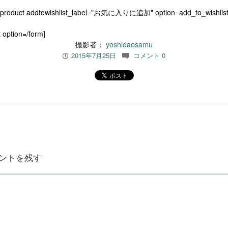
[product addtowishlist_label="お気に入りに追加" option=add_to_wishlist
 option=/form]
撮影者：
yoshidaosamu
2015年7月25日
コメント 0
P
c
ントを残す