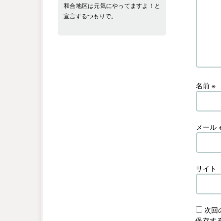
和合地区は元気にやってますよ！と
宣言するつもりで。
名前
※
メール
サイト
次回
保存す