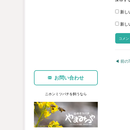
新し
新し
◀︎ 前
お問い合わせ
ニホンミツバチを飼うなら