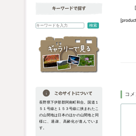
キーワードで探す
[product
検
検索
索
このサイトについて
コメ
長野県下伊那郡阿南町和合。国道１
５１号線と１５３号線に挟まれたこ
の山間地は日本のほかの山間地と同
様に、過疎、高齢化が進んでいま
す。