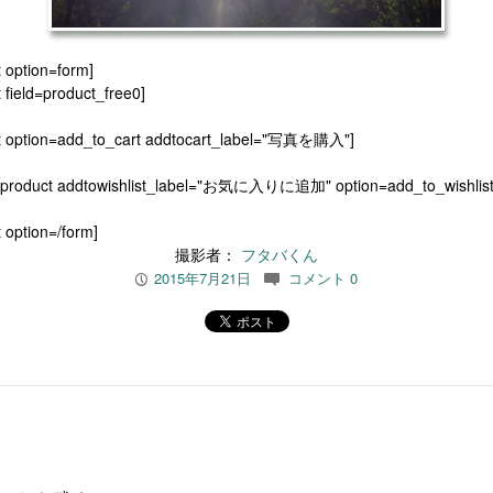
t option=form]
 field=product_free0]
t option=add_to_cart addtocart_label="写真を購入"]
[product addtowishlist_label="お気に入りに追加" option=add_to_wishlist
 option=/form]
撮影者：
フタバくん
2015年7月21日
コメント 0
P
c