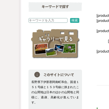
キーワードで探す
[produc
[product
検
検索
索
[produc
[product
このサイトについて
長野県下伊那郡阿南町和合。国道１
５１号線と１５３号線に挟まれたこ
の山間地は日本のほかの山間地と同
様に、過疎、高齢化が進んでいま
す。