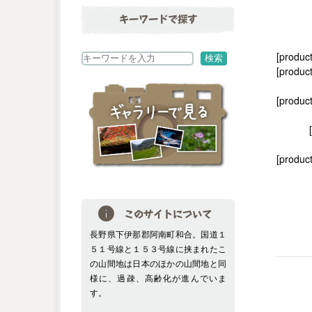
キーワードで探す
[produc
検
検索
[product
索
[produc
[product
このサイトについて
長野県下伊那郡阿南町和合。国道１
５１号線と１５３号線に挟まれたこ
の山間地は日本のほかの山間地と同
様に、過疎、高齢化が進んでいま
す。