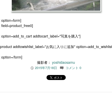
t option=form]
 field=product_free0]
t option=add_to_cart addtocart_label="写真を購入"]
[product addtowishlist_label="お気に入りに追加" option=add_to_wishlist
 option=/form]
撮影者：
yoshidaosamu
2015年7月18日
コメント 0
P
c